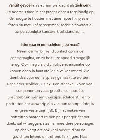
vanuit gevoel
en ziet haar werk echt als
zielswerk
.
Ze neemt u mee in het proces door u regelmatig op
de hoogte te houden met time-lapse filmpjes en
foto's en met u af te stemmen, zodat in co-creatie
uw persoonlijke kunstwerk tot stand komt.
Interesse in een schilderij op maat?
Neem dan vrijblijvend contact op via de
contactpagina, en ze belt u zo spoedig mogelijk
terug. Ook mag u altijd vrijblijvend inspiratie op
komen doen in haar atelier in Valkenswaard. Wel
dient daarvoor een afspraak gemaakt te worden.
Daar ieder schilderij uniek is en afhankelijk van veel
componenten zoals grootte, compositie,
kleurgebruik, wensen uwerzijds, schilderstijl en bij
portretten het aanwezig zijn van een scherpe foto, is
er geen vaste prijs(lijst). Bij het maken van
portretten hanteert ze een prijs per gezicht per
doek, dat wil zeggen, staan er meerdere personages
op dan vergt dat ook veel meer tijd om de
gezichten lijkend en treffend te krijgen. Haar