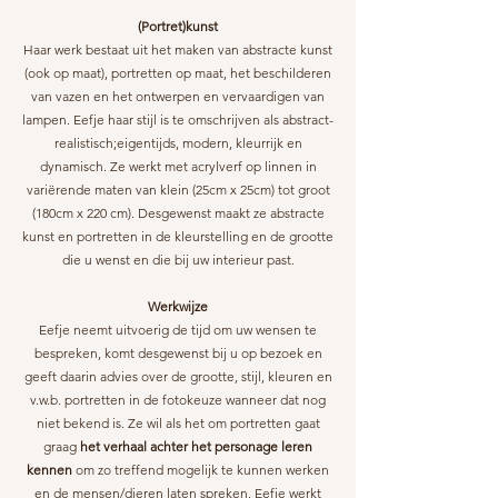
(Portret)kunst
Haar werk bestaat uit het maken van abstracte kunst
(ook op maat),
portretten op maat, het beschilderen
van vazen en het ontwerpen en
vervaardigen van
lampen. Eefje haar stijl is te omschrijven als abstract-
realistisch;
eigentijds, modern, kleurrijk en
dynamisch. Ze werkt met acrylverf op linnen in
variërende
maten van klein (25cm x 25cm) tot groot
(180cm x 220 cm). Desgewenst maakt ze abstracte
kunst en portretten in de kleurstelling en de grootte
die u wenst en die bij uw interieur past.
Werkwijze
Eefje neemt uitvoerig de tijd om uw wensen te
bespreken, komt desgewenst bij u op bezoek en
geeft daarin advies over de grootte, stijl, kleuren en
v.w.b. portretten in de fotokeuze wanneer dat nog
niet bekend is. Ze wil als het om portretten gaat
graag
het verhaal achter het personage leren
kennen
om zo treffend mogelijk te kunnen werken
en de mensen/dieren laten spreken. Eefje werkt