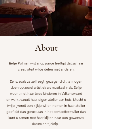
About
Eefje Polman wist al op jonge leeftijd dat zij haar
creativiteit wilde delen
met anderen.
Ze is, zoals ze zelf zegt, gezegend dit te mogen
doen op zowel artistiek a
ls muzikaal vlak. Eefje
woont met haar twee kinderen in Valkenswaard
en werkt vanuit
haar eigen atelier aan huis. Mocht u
(vrijblijvend) een kijkje willen
nemen in haar atelier
geef dat dan gerust aan in het contactformulier
dan
kunt u samen met haar kijken naar een gewenste
datum en tijdstip.