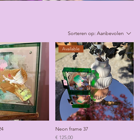
Sorteren op:
Aanbevolen
Available
24
Neon frame 37
Prijs
€ 125,00