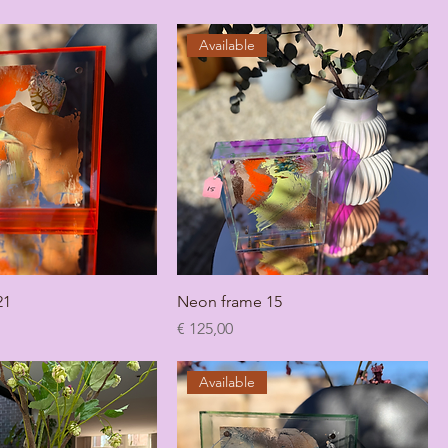
Available
21
Neon frame 15
Prijs
€ 125,00
Available