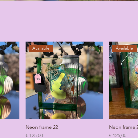
Available
Available
Neon frame 22
Neon frame 
Prijs
Prijs
€ 125,00
€ 125,00