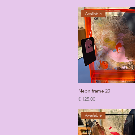
Available
Neon frame 20
Prijs
€ 125,00
Available